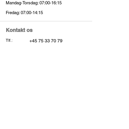
Mandag-Torsdag: 07:00-16:15
Fredag: 07:00-14:15
Kontakt os
Tlf.:
+45 75 33 70 79
Mail:
mail@starupauto.dk
Adresse
Tingvejen 282, Starup
7200 Grindsted
Følg os på facebook